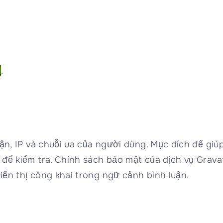
p sách kệ huyền ký
a Đức Phật và những
 ngộ thiền
c Phật dạy tu thiền
ng
ộc đời và ngộ đạo
a 36 vị tổ sư thiền
m
.
ng
ch trắng thiền tông
yền ký của Đức
ật truyền theo dòng
iền tông
c vua Trần Nhân
ng dạy con
uận, IP và chuỗi ua của người dùng. Mục đích để giú
để kiểm tra. Chính sách bảo mật của dịch vụ Gravat
iển thị công khai trong ngữ cảnh bình luận.