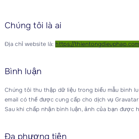
Tậ
củ
vị
Đứ
Chúng tôi là ai
tô
Cu
củ
Địa chỉ website là:
https://thientongdieuphap.co
tô
Sá
Hu
Ph
Bình luận
th
Đứ
Tô
Chúng tôi thu thập dữ liệu trong biểu mẫu bình l
email có thể được cung cấp cho dịch vụ Gravatar 
Sau khi chấp nhận bình luận, ảnh của bạn được h
Đa phương tiện