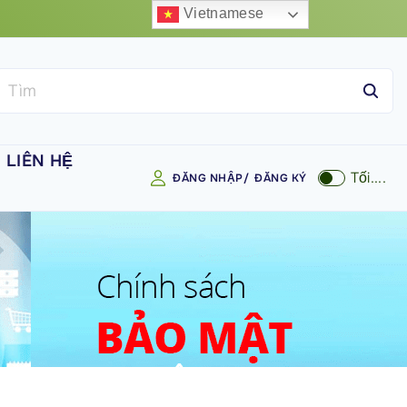
Vietnamese
T
ì
m
k
LIÊN HỆ
Tối....
ĐĂNG NHẬP/
ĐĂNG KÝ
i
phổ
ế
m
c
h
o
: