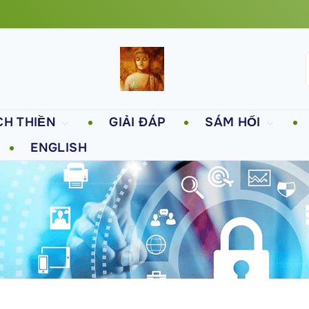
CH THIỀN
GIẢI ĐÁP
SÁM HỐI
ENGLISH
 theo pháp môn nào
Sám hối thiền tông 
a đạo Phật dễ giác
thông
ộ
Sám hối khi lỡ khinh
ững câu hỏi về thiền
chê thiền tông
ng 1
nh đúng lời Phật dạy
ắc chắn được giải
oát
ững câu hỏi về thiền
ng 2
ai thị thiền tông